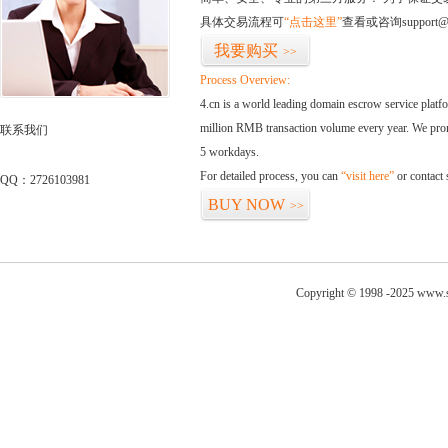
具体交易流程可
“点击这里”
查看或咨询support@
我要购买
>>
Process Overview:
4.cn is a world leading domain escrow service plat
million RMB transaction volume every year. We promi
联系我们
5 workdays.
For detailed process, you can
“visit here”
or contact
QQ：2726103981
BUY NOW
>>
Copyright © 1998 -2025 www.s