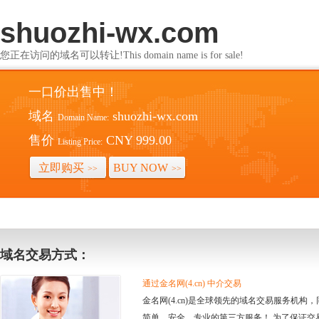
shuozhi-wx.com
您正在访问的域名可以转让!This domain name is for sale!
一口价出售中！
域名
shuozhi-wx.com
Domain Name:
售价
CNY 999.00
Listing Price:
立即购买
BUY NOW
>>
>>
域名交易方式：
通过金名网(4.cn) 中介交易
金名网(4.cn)是全球领先的域名交易服务机
简单、安全、专业的第三方服务！ 为了保证交